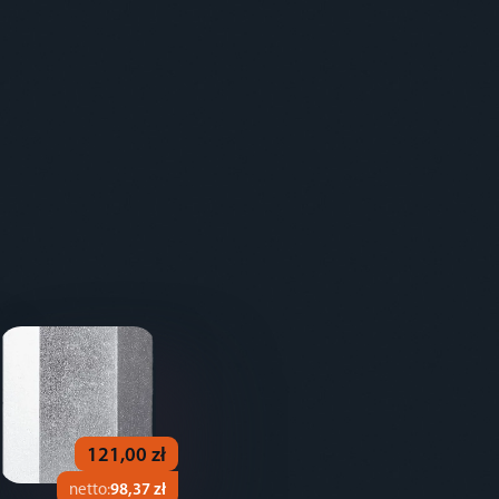
121,00 zł
netto:
98,37 zł