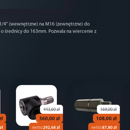
 1/4" (wewnętrzne) na M16 (zewnętrzne) do
 o średnicy do 163mm. Pozwala na wiercenie z
443,60 zł
169,00 zł
zł
360,00 zł
108,00 zł
zł
netto:
292,68 zł
netto:
87,80 zł