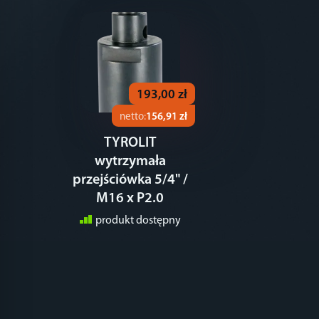
193,00 zł
netto:
156,91 zł
TYROLIT
wytrzymała
przejściówka 5/4" /
M16 x P2.0
produkt dostępny