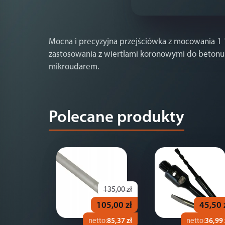
Mocna i precyzyjna przejściówka z mocowania 1
zastosowania z wiertłami koronowymi do betonu
mikroudarem.
Polecane produkty
135,00 zł
105,00 zł
45,50 
netto:
85,37 zł
netto:
36,99 