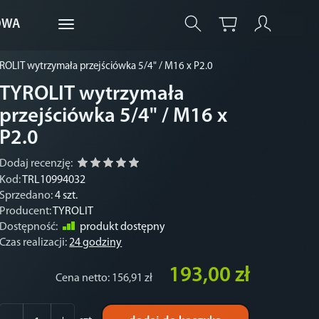
OWA
ROLIT wytrzymała przejściówka 5/4" / M16 x P2.0
TYROLIT wytrzymała
przejściówka 5/4" / M16 x
P2.0
Dodaj recenzję:
Kod:
TRL10994032
Sprzedano:
4 szt.
Producent:
TYROLIT
Dostępność:
produkt dostępny
Czas realizacji:
24 godziny
193,00 zł
Cena netto:
156,91 zł