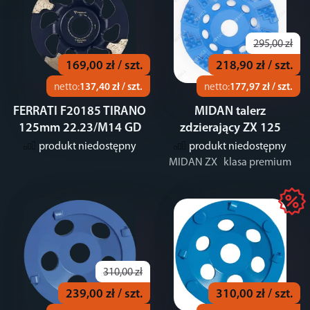
295,00 zł
169,00 zł / szt.
218,90 zł / szt.
netto:
137,40 zł / szt.
netto:
177,97 zł / szt.
FERRATI F20185 TIRANO
MIDAN talerz
125mm 22.23/M14 GD
zdzierający ZX 125
produkt niedostępny
produkt niedostępny
MIDAN ZX klasa premium
310,00 zł
239,00 zł / szt.
310,00 zł / szt.