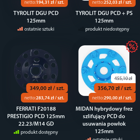
netto:
194,31 zł / szt.
netto:
252,03 zł / szt.
TYROLIT DGU PCD
TYROLIT DGU PCD + PS
125mm
125mm
ostatnie sztuki
produkt niedostępny
455,10 zł
349,00 zł / szt.
356,70 zł / szt.
netto:
283,74 zł / szt.
netto:
290,00 zł / szt.
FERRATI F20188
MIDAN hybrydowy frez
PRESTIGIO PCD 125mm
szlifujący PCD do
22.23/M14 GD
usuwania powłok
125mm
produkt dostępny