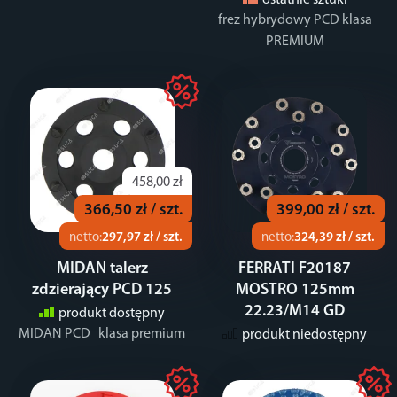
ostatnie sztuki
frez hybrydowy PCD klasa
PREMIUM
458,00 zł
366,50 zł / szt.
399,00 zł / szt.
netto:
297,97 zł / szt.
netto:
324,39 zł / szt.
MIDAN talerz
FERRATI F20187
zdzierający PCD 125
MOSTRO 125mm
22.23/M14 GD
produkt dostępny
MIDAN PCD klasa premium
produkt niedostępny