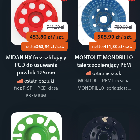
541,20 zł
780,00 zł
453,80 zł / szt.
505,90 zł / szt.
netto:
368,94 zł / szt.
netto:
411,30 zł / szt.
MIDAN HX frez szlifujący
MONTOLIT MONDRILLO
PCD do usuwania
talerz zdzierający PEM
powłok 125mm
ostatnie sztuki
MONTOLIT PEM125 seria
ostatnie sztuki
frez R-SP + PCD klasa
MONDRILLO seria złota...
PREMIUM