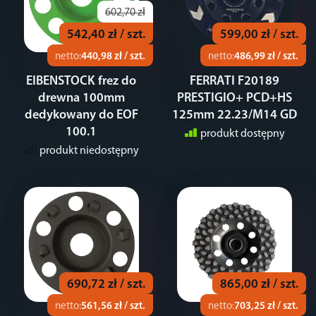
602,70 zł
542,40 zł / szt.
599,00 zł / szt.
netto:
440,98 zł / szt.
netto:
486,99 zł / szt.
EIBENSTOCK frez do
FERRATI F20189
drewna 100mm
PRESTIGIO+ PCD+HS
dedykowany do EOF
125mm 22.23/M14 GD
100.1
produkt dostępny
produkt niedostępny
690,72 zł / szt.
865,00 zł / szt.
netto:
561,56 zł / szt.
netto:
703,25 zł / szt.