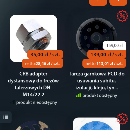
159,00 zł
35,00 zł / szt.
139,00 zł / szt.
netto:
28,46 zł / szt.
netto:
113,01 zł / szt.
CRB adapter
Tarcza garnkowa PCD do
dystansowy do frezów
usuwania subitu,
talerzowych DN-
izolacji, kleju, tyn...
M14/22.2
produkt dostępny
produkt niedostępny