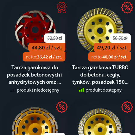
52,50 zł
58,50 zł
44,80 zł / szt.
49,20 zł / szt.
netto:
36,42 zł / szt.
netto:
40,00 zł / szt.
Tarcza garnkowa do
Tarcza garnkowa TURBO
posadzek betonowych i
do betonu, cegły,
anhydrytowych oraz ...
tynków, posadzek 150...
produkt niedostępny
produkt dostępny