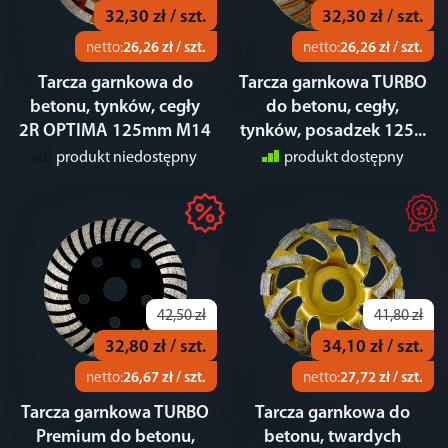
32,30 zł / szt.
32,30 zł / szt.
netto:
26,26 zł / szt.
netto:
26,26 zł / szt.
Tarcza garnkowa do
Tarcza garnkowa TURBO
betonu, tynków, cegły
do betonu, cegły,
2R OPTIMA 125mm M14
tynków, posadzek 125...
produkt niedostępny
produkt dostępny
42,50 zł
41,80 zł
32,80 zł / szt.
34,10 zł / szt.
netto:
26,67 zł / szt.
netto:
27,72 zł / szt.
Tarcza garnkowa TURBO
Tarcza garnkowa do
Premium do betonu,
betonu, twardych