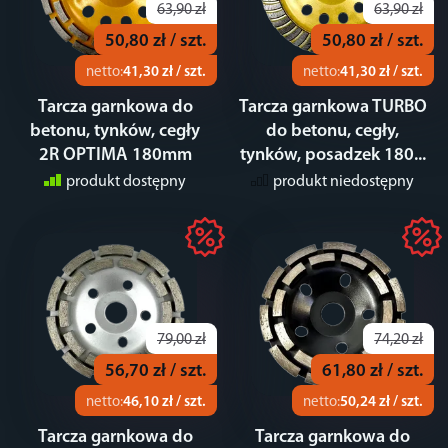
63,90 zł
63,90 zł
50,80 zł / szt.
50,80 zł / szt.
netto:
41,30 zł / szt.
netto:
41,30 zł / szt.
Tarcza garnkowa do
Tarcza garnkowa TURBO
betonu, tynków, cegły
do betonu, cegły,
2R OPTIMA 180mm
tynków, posadzek 180...
produkt dostępny
produkt niedostępny
79,00 zł
74,20 zł
56,70 zł / szt.
61,80 zł / szt.
netto:
46,10 zł / szt.
netto:
50,24 zł / szt.
Tarcza garnkowa do
Tarcza garnkowa do