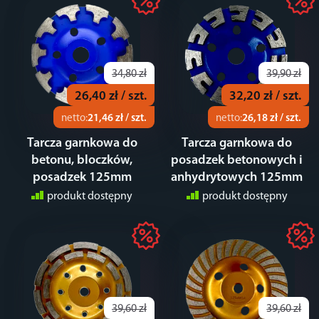
34,80 zł
39,90 zł
26,40 zł / szt.
32,20 zł / szt.
netto:
21,46 zł / szt.
netto:
26,18 zł / szt.
Tarcza garnkowa do
Tarcza garnkowa do
betonu, bloczków,
posadzek betonowych i
posadzek 125mm
anhydrytowych 125mm
produkt dostępny
produkt dostępny
39,60 zł
39,60 zł