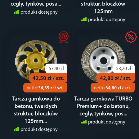
cegły, tynków, posa...
struktur, bloczków
125mm
produkt dostępny
produkt dostępny
53,40 zł
53,20 zł
42,50 zł / szt.
42,80 zł / szt.
netto:
34,55 zł / szt.
netto:
34,80 zł / szt.
Tarcza garnkowa do
Tarcza garnkowa TURBO
betonu, twardych
Premium+ do betonu,
struktur, bloczków
cegły, tynków, pos...
125mm...
produkt dostępny
produkt dostępny