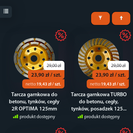
29,00 zł
29,00 zł
23,90 zł / szt.
23,90 zł / szt.
netto:
19,43 zł / szt.
netto:
19,43 zł / szt.
Tarcza garnkowa do
Tarcza garnkowa TURBO
betonu, tynków, cegły
do betonu, cegły,
2R OPTIMA 125mm
tynków, posadzek 125...
produkt dostępny
produkt dostępny